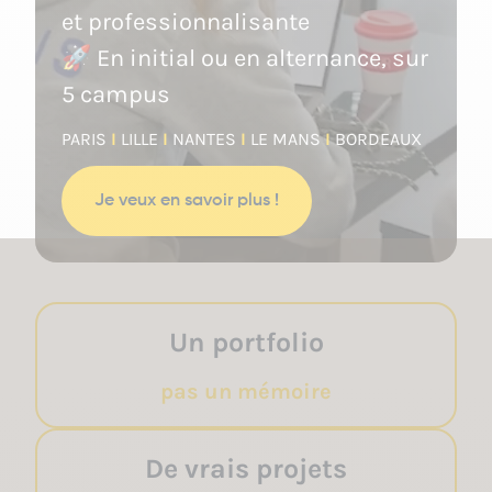
et professionnalisante
🚀 En initial ou en alternance, sur
5 campus
PARIS
I
LILLE
I
NANTES
I
LE MANS
I
BORDEAUX
Je veux en savoir plus !
Un portfolio
pas un mémoire
De vrais projets