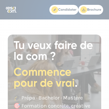
Candidater
Brochure
Tu veux faire de
la com ?
Commence
pour de vrai
.
🎓 Prépa · Bachelor · Mastère
🎯 Formation concrète, créative