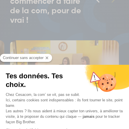
commencer à faire
de la com, pour de
vrai !
Tu es en BAC+3
Mastère en 2 ans
: tu affirmes ta vision, tu