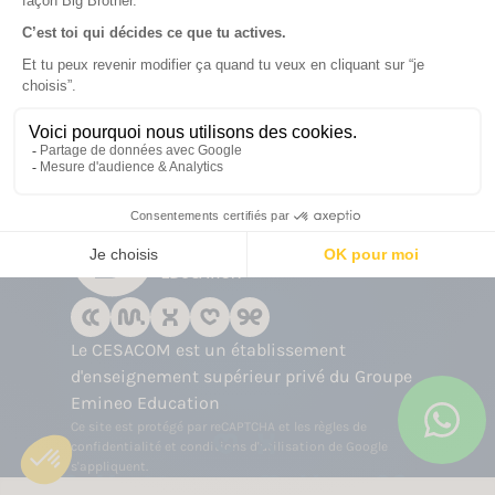
PROGRAMMES
Informations légales
Politique de confidentialité et d'utilisation
des cookies
Gérer mes cookies
2026 CESACOM
Le CESACOM est un établissement
d'enseignement supérieur privé du Groupe
Emineo Education
Ce site est protégé par reCAPTCHA et les
règles de
confidentialité
et
conditions d'utilisation
de Google
s'appliquent.