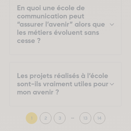
En quoi une école de
communication peut
“assurer l’avenir” alors que
les métiers évoluent sans
cesse ?
Les projets réalisés à l’école
sont-ils vraiment utiles pour
mon avenir ?
Bien plus qu’utiles : ils sont ta preuve de
compétence. Au Cesacom, on ne te demande
…
1
2
3
13
14
pas de rédiger un mémoire théorique ; tu
construis ton portfolio professionnel tout au