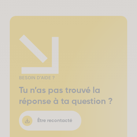
long de ton cursus. Ce portfolio, c’est ta
véritable carte d’identité de communicant.
Quand tu postules en alternance ou pour ton
premier job, tu ne montres pas juste un
diplôme, tu montres ce que tu as fait. Et la
preuve ultime de cette valeur, c’est quand un
annonceur comme la CAF décide de diffuser
réellement les campagnes produites par les
étudiants sur ses réseaux sociaux officiels
(Instagram, TikTok). Ton travail n’est pas un
exercice, c’est une réalisation concrète.
BESOIN D’AIDE ?
Tu n’as pas trouvé la
réponse à ta question ?
Être recontacté