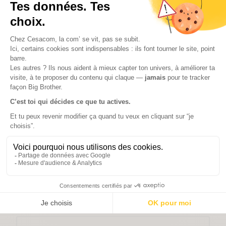
Les
gratuits sont utiles pour commencer
,
mais les versions payantes offrent plus de
possibilités.
L’IA générative va-t-elle
remplacer les métiers de la
communication ?
Concrètement, qu’est-ce
qui prouve qu’un étudiant
est opérationnel à la sortie
?