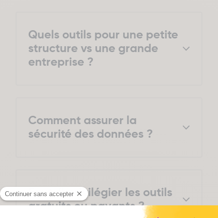
Chargé de
Quels outils pour une petite
Communication
structure vs une grande
entreprise ?
“Manager des Stratégies Marketing et
Petites structures
: Swello, Buffer, Canva.
Communication
Grandes entreprises
: Agorapulse, Adobe
Suite, Brandwatch.
Comment assurer la
sécurité des données ?
Choisir des
outils conformes RGPD
, avec
hébergement européen si possible.
Faut-il privilégier les outils
gratuits ou payants ?