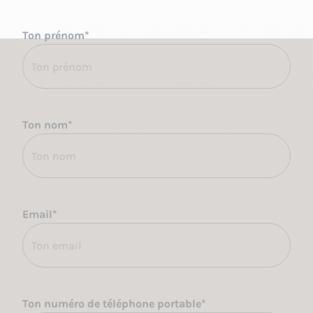
Ton prénom
*
Ton nom
*
Email
*
Ton numéro de téléphone portable
*