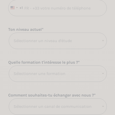
+1
É
t
a
t
Ton niveau actuel
*
s
-
Sélectionner un niveau d’étude
U
n
i
Quelle formation t'intéresse le plus ?
*
s
+
Sélectionner une formation
1
Comment souhaites-tu échanger avec nous ?
*
Sélectionner un canal de communication