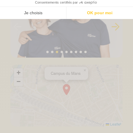
×
+
Campus du Mans
−
Leaflet