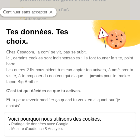
Admission niveau
BAC
Alternance
3 campus
Découvrir
Découvrez notre campus