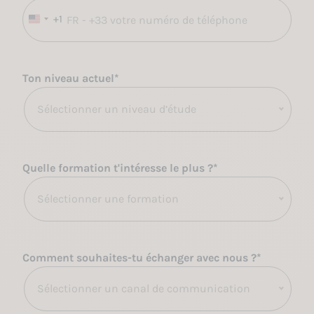
+1
É
t
a
t
Ton niveau actuel
*
s
-
Sélectionner un niveau d’étude
U
n
i
Quelle formation t'intéresse le plus ?
*
s
+
Sélectionner une formation
1
Comment souhaites-tu échanger avec nous ?
*
Sélectionner un canal de communication