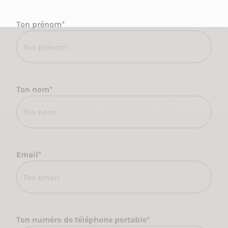
Ton prénom
*
Ton nom
*
Email
*
Ton numéro de téléphone portable
*