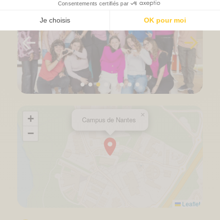
×
+
Campus de Nantes
−
Leaflet