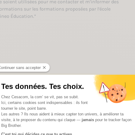
e soient utilisées pour me contacter et m’informer des
é
ormations sur les formations proposées par l’école
ineo Éducation.
*
notre campus
+
−