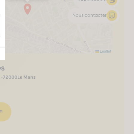
Candidature
Nous contacter
Leaflet
es
 –
72000
Le Mans