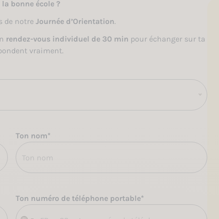
s la bonne école ?
s de notre
Journée d’Orientation
.
un
rendez-vous individuel
de 30 min
pour échanger sur ta
spondent vraiment.
Ton nom
*
Ton numéro de téléphone portable
*