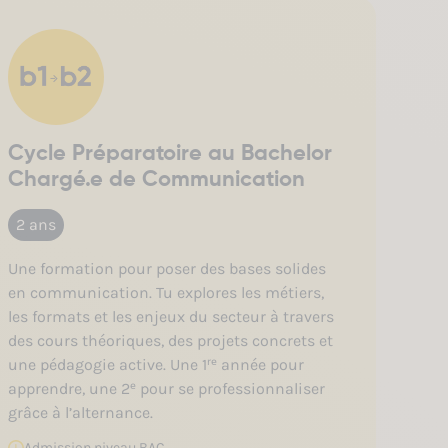
Cycle Préparatoire au Bachelor
B
Chargé.e de Communication
c
é
2 ans
1
Une formation pour poser des bases solides
en communication. Tu explores les métiers,
Un
les formats et les enjeux du secteur à travers
un
des cours théoriques, des projets concrets et
co
une pédagogie active. Une 1ʳᵉ année pour
co
apprendre, une 2ᵉ pour se professionnaliser
éq
grâce à l’alternance.
sp
cr
Admission niveau
BAC