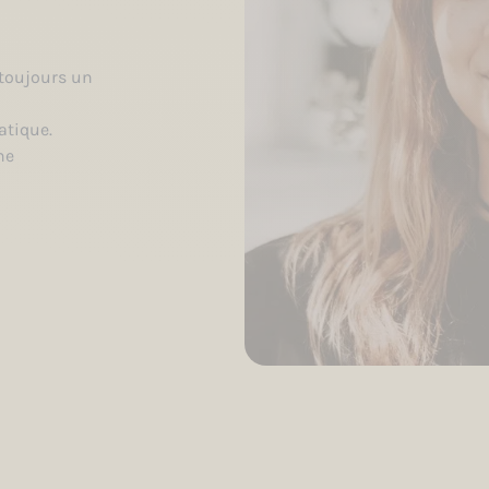
 toujours un
atique.
he