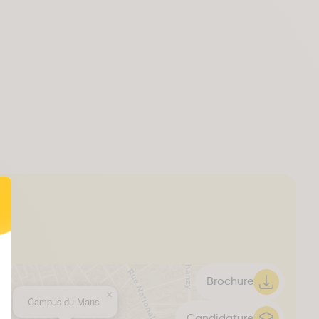
Brochure
×
Campus du Mans