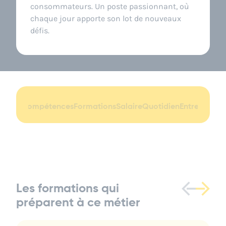
consommateurs. Un poste passionnant, où
chaque jour apporte son lot de nouveaux
défis.
ssions
Compétences
Formations
Salaire
Quotidien
Entreprises 
Les formations qui
préparent à ce métier