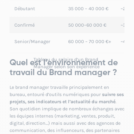
Débutant
35 000 – 40 000 €
~2 20
Confirmé
50 000–60 000 €
~3 20
Senior/Manager
60 000 – 70 000 €+
~4 300
Tableau du salaire d’un Brand
Quel est l’environnement de
Manager selon son expérience
travail du Brand manager ?
Le brand manager travaille principalement en
bureau, entouré d’outils numériques pour
suivre ses
projets, ses indicateurs et l’actualité du marché
.
Son quotidien implique de nombreux échanges avec
les équipes internes (marketing, ventes, produit,
digital, direction…) mais aussi avec des agences de
communication, des influenceurs, des partenaires