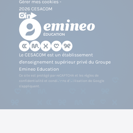
Gérer mes cookies
2026 CESACOM
Le CESACOM est un établissement
d'enseignement supérieur privé du Groupe
Emineo Education
Ce site est protégé par reCAPTCHA et les
règles de
confidentialité
et
conditions d'utilisation
de Google
s'appliquent.