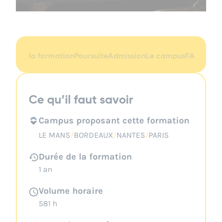
tails de la formation
Poursuite
Admission
Le campus
FAQ
Cont
Ce qu’il faut savoir
Campus proposant cette formation
LE MANS
/
BORDEAUX
/
NANTES
/
PARIS
Durée de la formation
1 an
Volume horaire
581 h