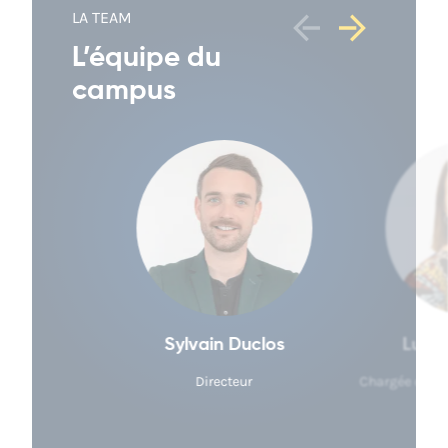
LA TEAM
L’équipe du
campus
Sylvain Duclos
Ludiv
Directeur
Chargée des a
e