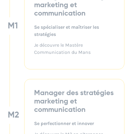
dans la définition et la mise en
disposition
marketing et
œuvre de leur stratégie de
communication
communication.
M1
Responsable communication
:
Se spécialiser et maîtriser les
1 diplôme reconnu par l’État :
gestion globale de la
stratégies
communication d’une entreprise,
Je découvre le Mastère
incluant la stratégie, le
Communication du Mans
management d’équipe et le suivi
1 dispositif d’accompagnement
des actions.
(CARE) :
1 réseau d’entreprises partenaires :
Manager des stratégies
marketing et
communication
M2
Se perfectionner et innover